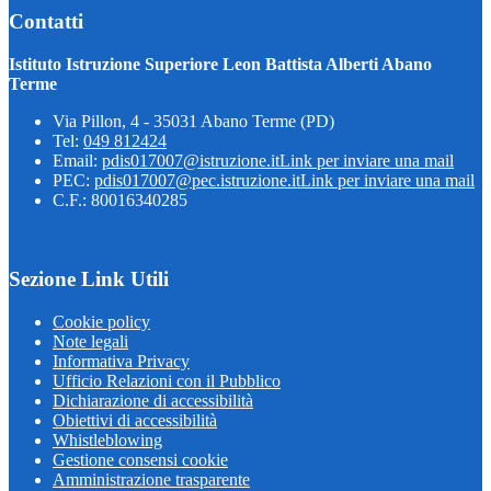
Contatti
Istituto Istruzione Superiore Leon Battista Alberti Abano
Terme
Via Pillon, 4 - 35031 Abano Terme (PD)
Tel:
049 812424
Email:
pdis017007@istruzione.it
Link per inviare una mail
PEC:
pdis017007@pec.istruzione.it
Link per inviare una mail
C.F.: 80016340285
Sezione Link Utili
Cookie policy
Note legali
Informativa Privacy
Ufficio Relazioni con il Pubblico
Dichiarazione di accessibilità
Obiettivi di accessibilità
Whistleblowing
Gestione consensi cookie
Amministrazione trasparente