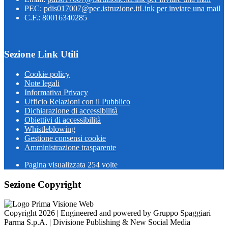
PEC:
pdis017007@pec.istruzione.it
Link per inviare una mail
C.F.: 80016340285
Sezione Link Utili
Cookie policy
Note legali
Informativa Privacy
Ufficio Relazioni con il Pubblico
Dichiarazione di accessibilità
Obiettivi di accessibilità
Whistleblowing
Gestione consensi cookie
Amministrazione trasparente
Pagina visualizzata
254
volte
Sezione Copyright
Copyright 2026 | Engineered and powered by Gruppo Spaggiari
Parma S.p.A. | Divisione Publishing & New Social Media