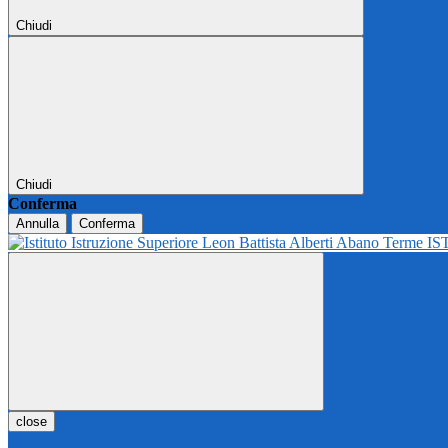
Chiudi
Chiudi
Conferma
Annulla
Conferma
IS
close