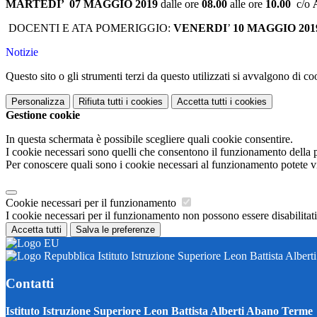
MARTEDI’ 07 MAGGIO 2019
dalle ore
08.00
alle ore
10.00
c/o
DOCENTI E ATA POMERIGGIO:
VENERDI
’
10
MAGGIO 201
Notizie
Questo sito o gli strumenti terzi da questo utilizzati si avvalgono di coo
Personalizza
Rifiuta tutti
i cookies
Accetta tutti
i cookies
Gestione cookie
In questa schermata è possibile scegliere quali cookie consentire.
I cookie necessari sono quelli che consentono il funzionamento della pi
Per conoscere quali sono i cookie necessari al funzionamento potete v
Cookie necessari per il funzionamento
I cookie necessari per il funzionamento non possono essere disabilitati.
Accetta tutti
Salva le preferenze
Istituto Istruzione Superiore Leon Battista Alber
Contatti
Istituto Istruzione Superiore Leon Battista Alberti Abano Terme