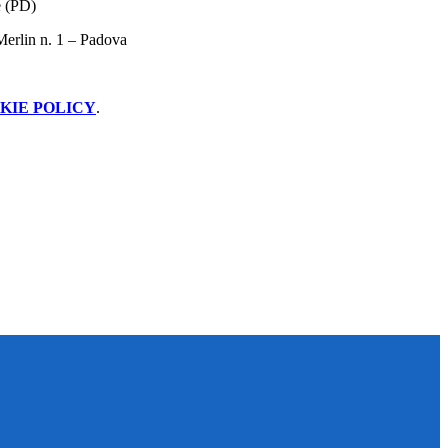
e (PD)
rlin n. 1 – Padova
KIE POLICY
.