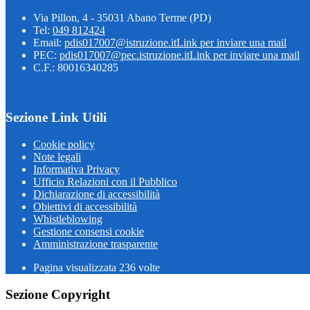
Via Pillon, 4 - 35031 Abano Terme (PD)
Tel:
049 812424
Email:
pdis017007@istruzione.it
Link per inviare una mail
PEC:
pdis017007@pec.istruzione.it
Link per inviare una mail
C.F.: 80016340285
Sezione Link Utili
Cookie policy
Note legali
Informativa Privacy
Ufficio Relazioni con il Pubblico
Dichiarazione di accessibilità
Obiettivi di accessibilità
Whistleblowing
Gestione consensi cookie
Amministrazione trasparente
Pagina visualizzata
236
volte
Sezione Copyright