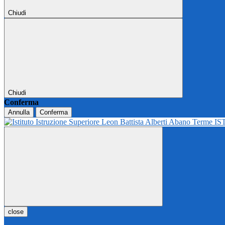
Chiudi
Chiudi
Conferma
Annulla
Conferma
IS
close