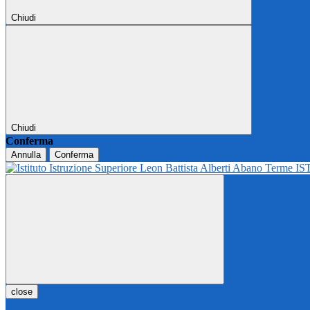
Chiudi
Chiudi
Conferma
Annulla
Conferma
IS
close