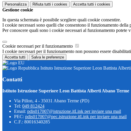
Personalizza
Rifiuta tutti
i cookies
Accetta tutti
i cookies
Gestione cookie
In questa schermata è possibile scegliere quali cookie consentire.
I cookie necessari sono quelli che consentono il funzionamento della pi
Per conoscere quali sono i cookie necessari al funzionamento potete v
Cookie necessari per il funzionamento
I cookie necessari per il funzionamento non possono essere disabilitati.
Accetta tutti
Salva le preferenze
Istituto Istruzione Superiore Leon Battista Alber
Contatti
Istituto Istruzione Superiore Leon Battista Alberti Abano Terme
Via Pillon, 4 - 35031 Abano Terme (PD)
Tel:
049 812424
Email:
pdis017007@istruzione.it
Link per inviare una mail
PEC:
pdis017007@pec.istruzione.it
Link per inviare una mail
C.F.: 80016340285