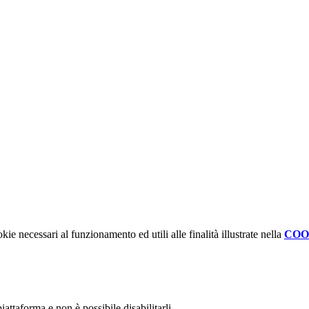
kie necessari al funzionamento ed utili alle finalità illustrate nella
COO
attaforma e non è possibile disabilitarli.