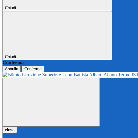
Chiudi
Chiudi
Conferma
Annulla
Conferma
IS
close