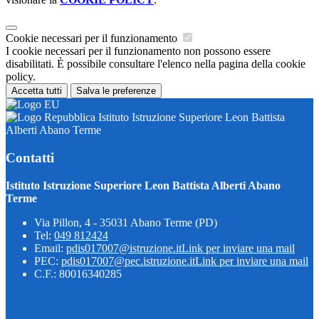
Cookie necessari per il funzionamento
I cookie necessari per il funzionamento non possono essere
disabilitati. È possibile consultare l'elenco nella pagina della cookie
policy.
Accetta tutti
Salva le preferenze
Istituto Istruzione Superiore Leon Battista
Alberti Abano Terme
Contatti
Istituto Istruzione Superiore Leon Battista Alberti Abano
Terme
Via Pillon, 4 - 35031 Abano Terme (PD)
Tel:
049 812424
Email:
pdis017007@istruzione.it
Link per inviare una mail
PEC:
pdis017007@pec.istruzione.it
Link per inviare una mail
C.F.: 80016340285