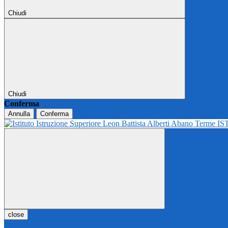
Chiudi
Chiudi
Conferma
Annulla
Conferma
IS
close