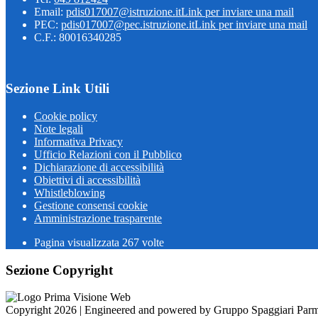
Email:
pdis017007@istruzione.it
Link per inviare una mail
PEC:
pdis017007@pec.istruzione.it
Link per inviare una mail
C.F.: 80016340285
Sezione Link Utili
Cookie policy
Note legali
Informativa Privacy
Ufficio Relazioni con il Pubblico
Dichiarazione di accessibilità
Obiettivi di accessibilità
Whistleblowing
Gestione consensi cookie
Amministrazione trasparente
Pagina visualizzata
267
volte
Sezione Copyright
Copyright 2026 | Engineered and powered by Gruppo Spaggiari Parm