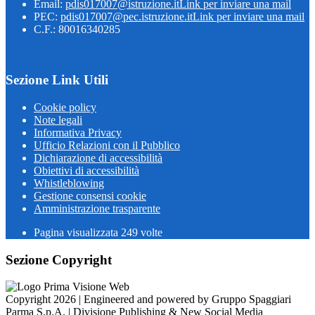
Email:
pdis017007@istruzione.it
Link per inviare una mail
PEC:
pdis017007@pec.istruzione.it
Link per inviare una mail
C.F.: 80016340285
Sezione Link Utili
Cookie policy
Note legali
Informativa Privacy
Ufficio Relazioni con il Pubblico
Dichiarazione di accessibilità
Obiettivi di accessibilità
Whistleblowing
Gestione consensi cookie
Amministrazione trasparente
Pagina visualizzata
249
volte
Sezione Copyright
Copyright 2026 | Engineered and powered by Gruppo Spaggiari
Parma S.p.A. | Divisione Publishing & New Social Media