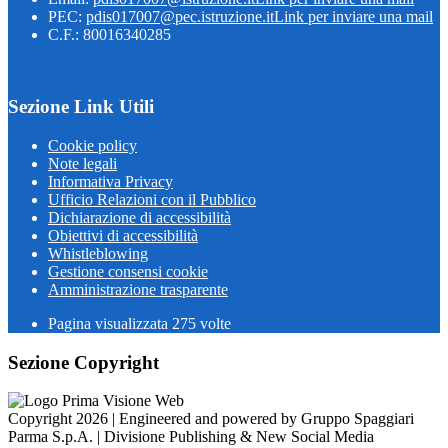
PEC:
pdis017007@pec.istruzione.it
Link per inviare una mail
C.F.: 80016340285
Sezione Link Utili
Cookie policy
Note legali
Informativa Privacy
Ufficio Relazioni con il Pubblico
Dichiarazione di accessibilità
Obiettivi di accessibilità
Whistleblowing
Gestione consensi cookie
Amministrazione trasparente
Pagina visualizzata
275
volte
Sezione Copyright
Copyright 2026 | Engineered and powered by Gruppo Spaggiari
Parma S.p.A. | Divisione Publishing & New Social Media