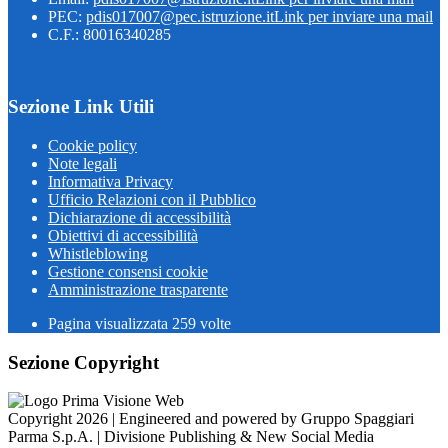
PEC:
pdis017007@pec.istruzione.it
Link per inviare una mail
C.F.: 80016340285
Sezione Link Utili
Cookie policy
Note legali
Informativa Privacy
Ufficio Relazioni con il Pubblico
Dichiarazione di accessibilità
Obiettivi di accessibilità
Whistleblowing
Gestione consensi cookie
Amministrazione trasparente
Pagina visualizzata
259
volte
Sezione Copyright
Copyright 2026 | Engineered and powered by Gruppo Spaggiari
Parma S.p.A. | Divisione Publishing & New Social Media