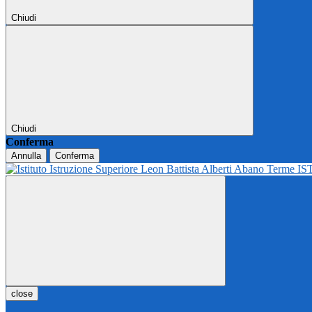
Chiudi
Chiudi
Conferma
Annulla
Conferma
IS
close