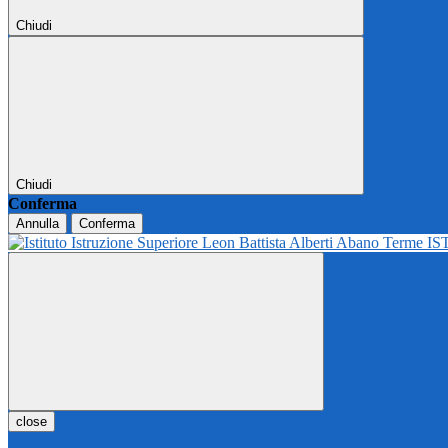
Chiudi
Chiudi
Conferma
Annulla
Conferma
IS
close