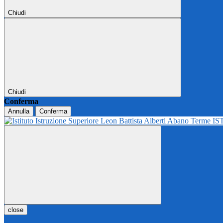
Chiudi
Chiudi
Conferma
Annulla
Conferma
IS
close