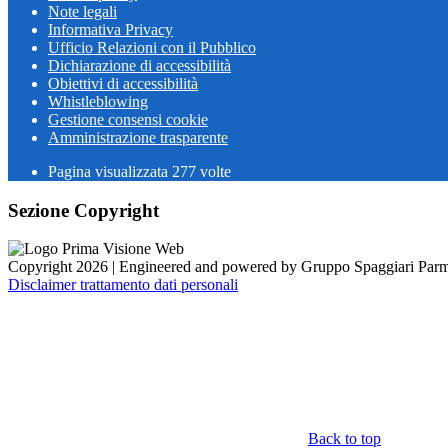
Note legali
Informativa Privacy
Ufficio Relazioni con il Pubblico
Dichiarazione di accessibilità
Obiettivi di accessibilità
Whistleblowing
Gestione consensi cookie
Amministrazione trasparente
Pagina visualizzata
277
volte
Sezione Copyright
Copyright 2026 | Engineered and powered by Gruppo Spaggiari Parm
Disclaimer trattamento dati personali
Back to top