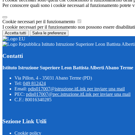
Per conoscere quali sono i cookie necessari al funzionamento potete v
Cookie necessari per il funzionamento
I cookie necessari per il funzionamento non possono essere disabilitati.
Accetta tutti
Salva le preferenze
Istituto Istruzione Superiore Leon Battista Alber
Contatti
Istituto Istruzione Superiore Leon Battista Alberti Abano Terme
Via Pillon, 4 - 35031 Abano Terme (PD)
Tel:
049 812424
Email:
pdis017007@istruzione.it
Link per inviare una mail
PEC:
pdis017007@pec.istruzione.it
Link per inviare una mail
C.F.: 80016340285
Sezione Link Utili
Cookie policy