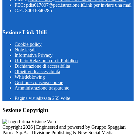
PEC:
pdis017007@pec.istruzione.it
Link per inviare una mail
C.F.: 80016340285
Sezione Link Utili
Cookie policy
Note legali
Informativa Privacy
Ufficio Relazioni con il Pubblico
Dichiarazione di accessibilità
Obiettivi di accessibilità
Whistleblowing
Gestione consensi cookie
Amministrazione trasparente
Pagina visualizzata
255
volte
Sezione Copyright
Copyright 2026 | Engineered and powered by Gruppo Spaggiari
Parma S.p.A. | Divisione Publishing & New Social Media