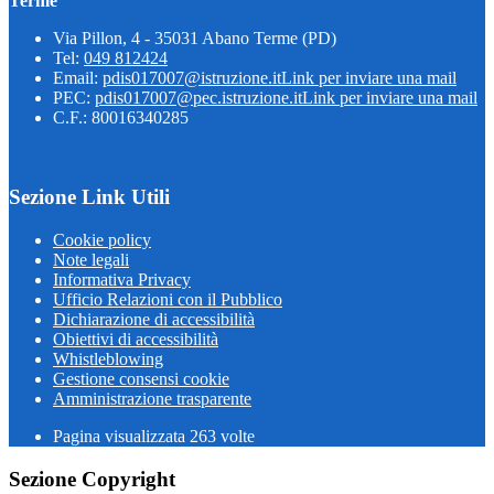
Terme
Via Pillon, 4 - 35031 Abano Terme (PD)
Tel:
049 812424
Email:
pdis017007@istruzione.it
Link per inviare una mail
PEC:
pdis017007@pec.istruzione.it
Link per inviare una mail
C.F.: 80016340285
Sezione Link Utili
Cookie policy
Note legali
Informativa Privacy
Ufficio Relazioni con il Pubblico
Dichiarazione di accessibilità
Obiettivi di accessibilità
Whistleblowing
Gestione consensi cookie
Amministrazione trasparente
Pagina visualizzata
263
volte
Sezione Copyright