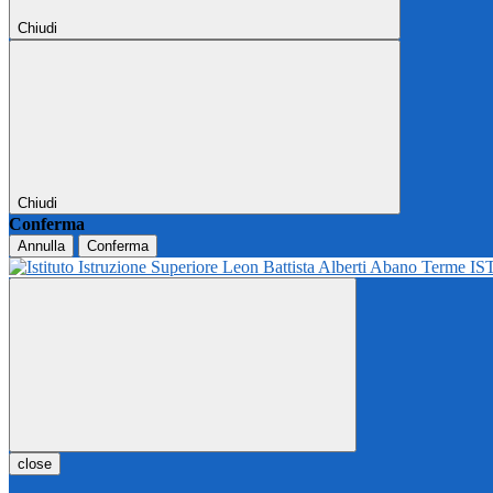
Chiudi
Chiudi
Conferma
Annulla
Conferma
IS
close