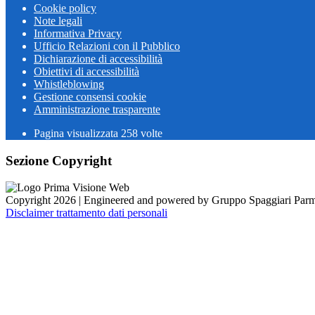
Cookie policy
Note legali
Informativa Privacy
Ufficio Relazioni con il Pubblico
Dichiarazione di accessibilità
Obiettivi di accessibilità
Whistleblowing
Gestione consensi cookie
Amministrazione trasparente
Pagina visualizzata
258
volte
Sezione Copyright
Copyright 2026 | Engineered and powered by Gruppo Spaggiari Parm
Disclaimer trattamento dati personali