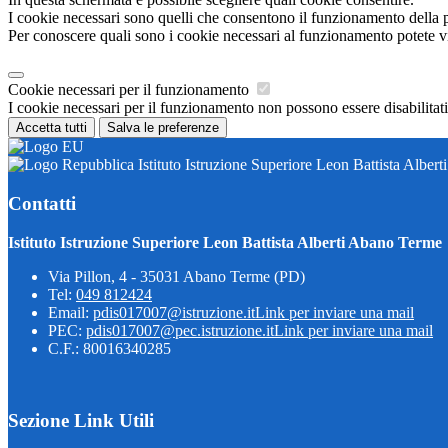
I cookie necessari sono quelli che consentono il funzionamento della pi
Per conoscere quali sono i cookie necessari al funzionamento potete v
Cookie necessari per il funzionamento
I cookie necessari per il funzionamento non possono essere disabilitati.
Accetta tutti
Salva le preferenze
Istituto Istruzione Superiore Leon Battista Alber
Contatti
Istituto Istruzione Superiore Leon Battista Alberti Abano Terme
Via Pillon, 4 - 35031 Abano Terme (PD)
Tel:
049 812424
Email:
pdis017007@istruzione.it
Link per inviare una mail
PEC:
pdis017007@pec.istruzione.it
Link per inviare una mail
C.F.: 80016340285
Sezione Link Utili