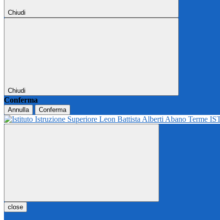
Chiudi
Chiudi
Conferma
Annulla
Conferma
IS
close