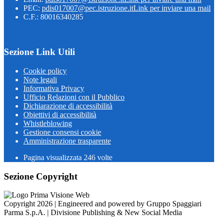
PEC:
pdis017007@pec.istruzione.it
Link per inviare una mail
C.F.: 80016340285
Sezione Link Utili
Cookie policy
Note legali
Informativa Privacy
Ufficio Relazioni con il Pubblico
Dichiarazione di accessibilità
Obiettivi di accessibilità
Whistleblowing
Gestione consensi cookie
Amministrazione trasparente
Pagina visualizzata
246
volte
Sezione Copyright
Copyright 2026 | Engineered and powered by Gruppo Spaggiari
Parma S.p.A. | Divisione Publishing & New Social Media