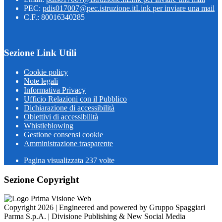
PEC:
pdis017007@pec.istruzione.it
Link per inviare una mail
C.F.: 80016340285
Sezione Link Utili
Cookie policy
Note legali
Informativa Privacy
Ufficio Relazioni con il Pubblico
Dichiarazione di accessibilità
Obiettivi di accessibilità
Whistleblowing
Gestione consensi cookie
Amministrazione trasparente
Pagina visualizzata
237
volte
Sezione Copyright
Copyright 2026 | Engineered and powered by Gruppo Spaggiari
Parma S.p.A. | Divisione Publishing & New Social Media