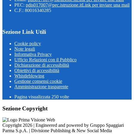
PEC:
pdis017007@pec.istruzione.it
Link per inviare una mail
C.F.: 80016340285
Sezione Link Utili
Cookie policy
Note legali
Informativa Privacy
Ufficio Relazioni con il Pubblico
Dichiarazione di accessibilità
Obiettivi di accessibilità
Whistleblowing
Gestione consensi cookie
Amministrazione trasparente
Pagina visualizzata
250
volte
Sezione Copyright
Copyright 2026 | Engineered and powered by Gruppo Spaggiari
Parma S.p.A. | Divisione Publishing & New Social Media