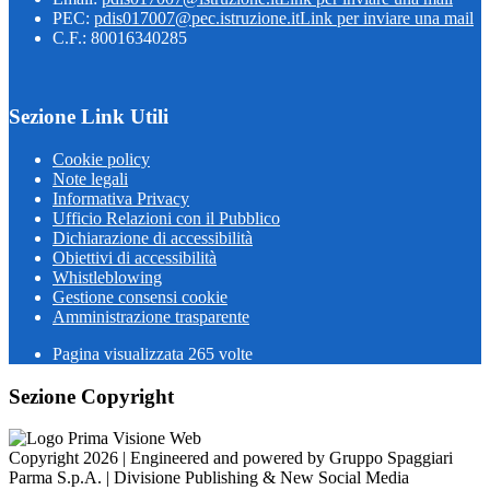
PEC:
pdis017007@pec.istruzione.it
Link per inviare una mail
C.F.: 80016340285
Sezione Link Utili
Cookie policy
Note legali
Informativa Privacy
Ufficio Relazioni con il Pubblico
Dichiarazione di accessibilità
Obiettivi di accessibilità
Whistleblowing
Gestione consensi cookie
Amministrazione trasparente
Pagina visualizzata
265
volte
Sezione Copyright
Copyright 2026 | Engineered and powered by Gruppo Spaggiari
Parma S.p.A. | Divisione Publishing & New Social Media