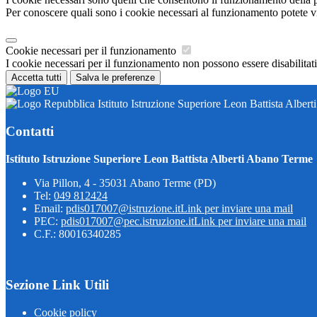
Per conoscere quali sono i cookie necessari al funzionamento potete v
Cookie necessari per il funzionamento
I cookie necessari per il funzionamento non possono essere disabilitati.
Accetta tutti
Salva le preferenze
Istituto Istruzione Superiore Leon Battista Alber
Contatti
Istituto Istruzione Superiore Leon Battista Alberti Abano Terme
Via Pillon, 4 - 35031 Abano Terme (PD)
Tel:
049 812424
Email:
pdis017007@istruzione.it
Link per inviare una mail
PEC:
pdis017007@pec.istruzione.it
Link per inviare una mail
C.F.: 80016340285
Sezione Link Utili
Cookie policy