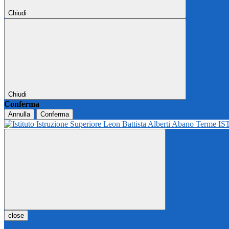
Chiudi
Chiudi
Conferma
Annulla
Conferma
IS
close