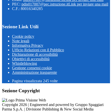
PEC:
pdis017007@pec.istruzione.it
Link per inviare una mail
C.F.: 80016340285
Sezione Link Utili
Cookie policy
Note legali
Informativa Privacy
Ufficio Relazioni con il Pubblico
Dichiarazione di accessibilità
Obiettivi di accessibilità
Whistleblowing
Gestione consensi cookie
Amministrazione trasparente
Pagina visualizzata
245
volte
Sezione Copyright
Copyright 2026 | Engineered and powered by Gruppo Spaggiari
Parma S.p.A. | Divisione Publishing & New Social Media