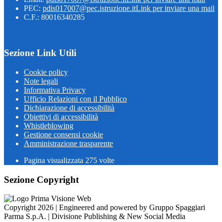
PEC:
pdis017007@pec.istruzione.it
Link per inviare una mail
C.F.: 80016340285
Sezione Link Utili
Cookie policy
Note legali
Informativa Privacy
Ufficio Relazioni con il Pubblico
Dichiarazione di accessibilità
Obiettivi di accessibilità
Whistleblowing
Gestione consensi cookie
Amministrazione trasparente
Pagina visualizzata
275
volte
Sezione Copyright
Copyright 2026 | Engineered and powered by Gruppo Spaggiari
Parma S.p.A. | Divisione Publishing & New Social Media