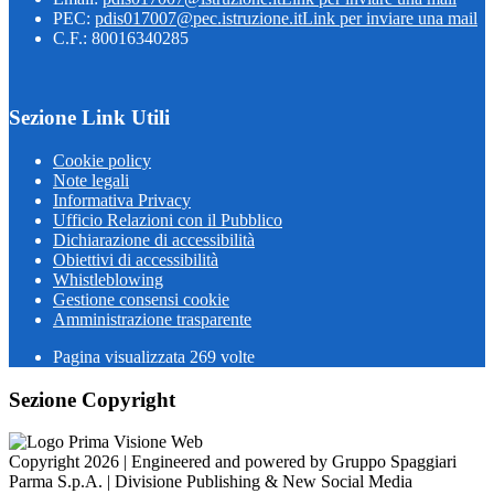
PEC:
pdis017007@pec.istruzione.it
Link per inviare una mail
C.F.: 80016340285
Sezione Link Utili
Cookie policy
Note legali
Informativa Privacy
Ufficio Relazioni con il Pubblico
Dichiarazione di accessibilità
Obiettivi di accessibilità
Whistleblowing
Gestione consensi cookie
Amministrazione trasparente
Pagina visualizzata
269
volte
Sezione Copyright
Copyright 2026 | Engineered and powered by Gruppo Spaggiari
Parma S.p.A. | Divisione Publishing & New Social Media