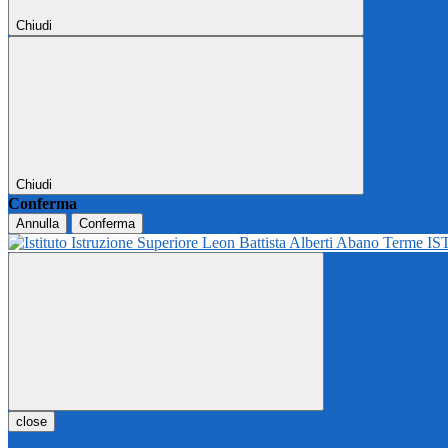
Chiudi
Chiudi
Conferma
Annulla
Conferma
IS
close