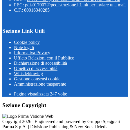
PEC:
pdis017007@pec.istruzione.it
Link per inviare una mail
C.F.: 80016340285
Sezione Link Utili
Cookie policy
Note legali
Informativa Privacy
Ufficio Relazioni con il Pubblico
Dichiarazione di accessibilità
Obiettivi di accessibilità
Whistleblowing
Gestione consensi cookie
Amministrazione trasparente
Pagina visualizzata
247
volte
Sezione Copyright
Copyright 2026 | Engineered and powered by Gruppo Spaggiari
Parma S.p.A. | Divisione Publishing & New Social Media