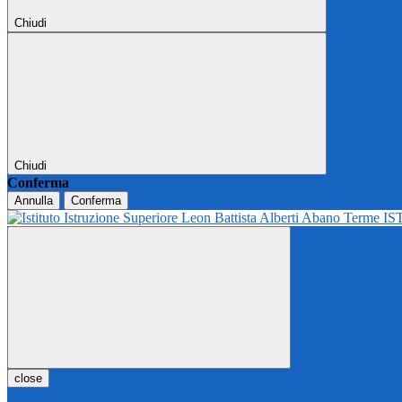
Chiudi
Chiudi
Conferma
Annulla
Conferma
IS
close