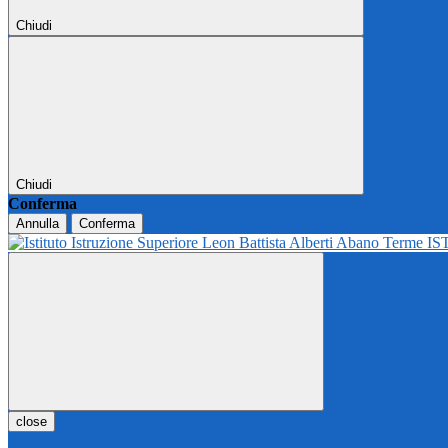
Chiudi
Chiudi
Conferma
Annulla
Conferma
IS
close