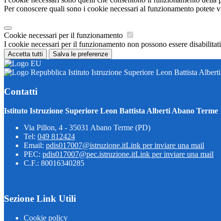
Per conoscere quali sono i cookie necessari al funzionamento potete v
Cookie necessari per il funzionamento
I cookie necessari per il funzionamento non possono essere disabilitati.
Accetta tutti
Salva le preferenze
Istituto Istruzione Superiore Leon Battista Alber
Contatti
Istituto Istruzione Superiore Leon Battista Alberti Abano Terme
Via Pillon, 4 - 35031 Abano Terme (PD)
Tel:
049 812424
Email:
pdis017007@istruzione.it
Link per inviare una mail
PEC:
pdis017007@pec.istruzione.it
Link per inviare una mail
C.F.: 80016340285
Sezione Link Utili
Cookie policy