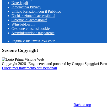
Note legali
Informativa Privacy
Ufficio Relazioni con il Pubblico
Dichiarazione di accessibilità
Obiettivi di accessibilità
Whistleblowing
Gestione consensi cookie
Amministrazione trasparente
Pagina visualizzata
254
volte
Sezione Copyright
Copyright 2026 | Engineered and powered by Gruppo Spaggiari Parm
Disclaimer trattamento dati personali
Back to top