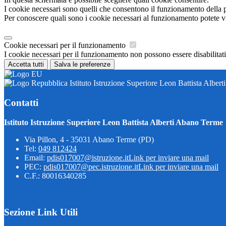
I cookie necessari sono quelli che consentono il funzionamento della pi
Per conoscere quali sono i cookie necessari al funzionamento potete v
Cookie necessari per il funzionamento
I cookie necessari per il funzionamento non possono essere disabilitati.
Accetta tutti
Salva le preferenze
Istituto Istruzione Superiore Leon Battista Alber
Contatti
Istituto Istruzione Superiore Leon Battista Alberti Abano Terme
Via Pillon, 4 - 35031 Abano Terme (PD)
Tel:
049 812424
Email:
pdis017007@istruzione.it
Link per inviare una mail
PEC:
pdis017007@pec.istruzione.it
Link per inviare una mail
C.F.: 80016340285
Sezione Link Utili