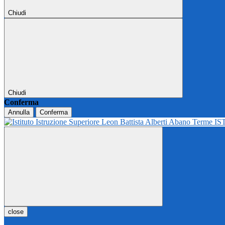
Chiudi
Chiudi
Conferma
Annulla
Conferma
IS
close