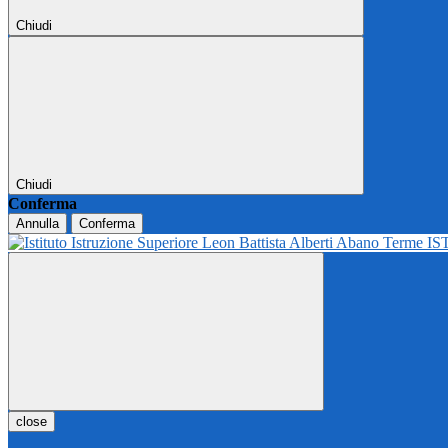
Chiudi
Chiudi
Conferma
Annulla
Conferma
IS
close