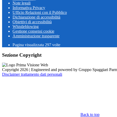
Note legali
Informativa Privacy
Ufficio Relazioni con il Pubblico
Dichiarazione di accessibilità
Obiettivi di accessibilità
Whistleblowing
Gestione consensi cookie
Amministrazione trasparente
Pagina visualizzata
297
volte
Sezione Copyright
Copyright 2026 | Engineered and powered by Gruppo Spaggiari Parm
Disclaimer trattamento dati personali
Back to top