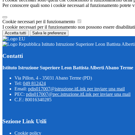
Per conoscere quali sono i cookie necessari al funzionamento potete v
Cookie necessari per il funzionamento
I cookie necessari per il funzionamento non possono essere disabilitati.
Accetta tutti
Salva le preferenze
Istituto Istruzione Superiore Leon Battista Alber
Contatti
Istituto Istruzione Superiore Leon Battista Alberti Abano Terme
Via Pillon, 4 - 35031 Abano Terme (PD)
Tel:
049 812424
Email:
pdis017007@istruzione.it
Link per inviare una mail
PEC:
pdis017007@pec.istruzione.it
Link per inviare una mail
C.F.: 80016340285
Sezione Link Utili
Cookie policy