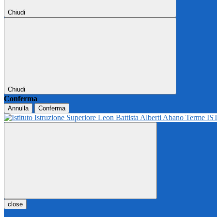
Chiudi
Chiudi
Conferma
Annulla
Conferma
IS
close