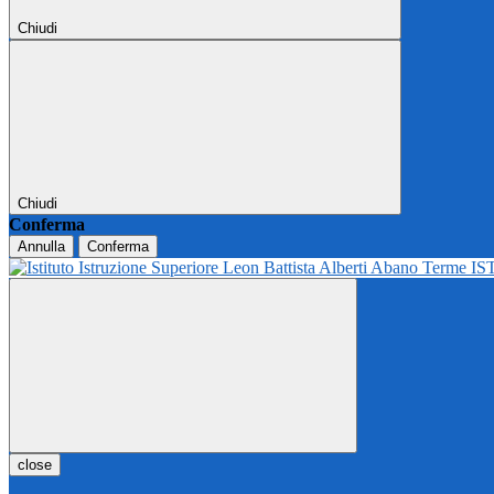
Chiudi
Chiudi
Conferma
Annulla
Conferma
IS
close