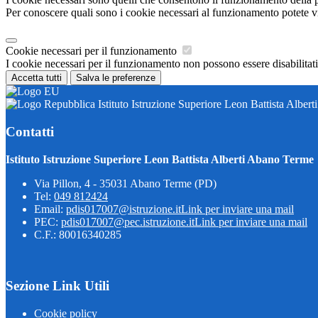
Per conoscere quali sono i cookie necessari al funzionamento potete v
Cookie necessari per il funzionamento
I cookie necessari per il funzionamento non possono essere disabilitati.
Accetta tutti
Salva le preferenze
Istituto Istruzione Superiore Leon Battista Alber
Contatti
Istituto Istruzione Superiore Leon Battista Alberti Abano Terme
Via Pillon, 4 - 35031 Abano Terme (PD)
Tel:
049 812424
Email:
pdis017007@istruzione.it
Link per inviare una mail
PEC:
pdis017007@pec.istruzione.it
Link per inviare una mail
C.F.: 80016340285
Sezione Link Utili
Cookie policy