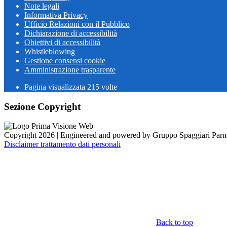
Note legali
Informativa Privacy
Ufficio Relazioni con il Pubblico
Dichiarazione di accessibilità
Obiettivi di accessibilità
Whistleblowing
Gestione consensi cookie
Amministrazione trasparente
Pagina visualizzata
215
volte
Sezione Copyright
Copyright 2026 | Engineered and powered by Gruppo Spaggiari Parm
Disclaimer trattamento dati personali
Back to top