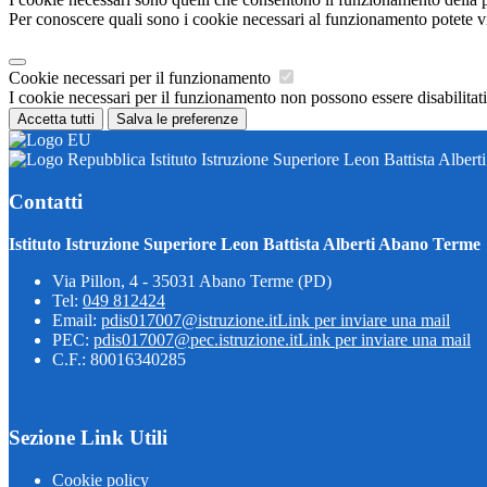
Per conoscere quali sono i cookie necessari al funzionamento potete v
Cookie necessari per il funzionamento
I cookie necessari per il funzionamento non possono essere disabilitati.
Accetta tutti
Salva le preferenze
Istituto Istruzione Superiore Leon Battista Alber
Contatti
Istituto Istruzione Superiore Leon Battista Alberti Abano Terme
Via Pillon, 4 - 35031 Abano Terme (PD)
Tel:
049 812424
Email:
pdis017007@istruzione.it
Link per inviare una mail
PEC:
pdis017007@pec.istruzione.it
Link per inviare una mail
C.F.: 80016340285
Sezione Link Utili
Cookie policy