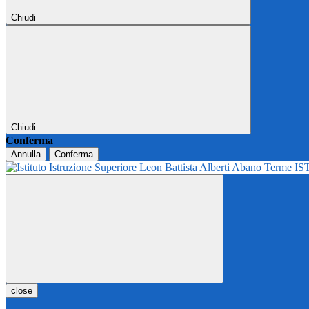
Chiudi
Chiudi
Conferma
Annulla
Conferma
IS
close