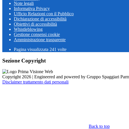
Note legali
Informativa Privacy
Ufficio Relazioni con il Pubblico
Dichiarazione di accessibilità
Obiettivi di accessibilità
Whistleblowing
Gestione consensi cookie
Amministrazione trasparente
Pagina visualizzata
241
volte
Sezione Copyright
Copyright 2026 | Engineered and powered by Gruppo Spaggiari Parm
Disclaimer trattamento dati personali
Back to top