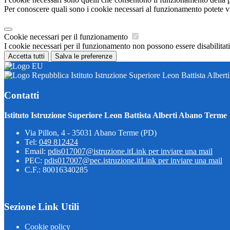
Per conoscere quali sono i cookie necessari al funzionamento potete v
Cookie necessari per il funzionamento
I cookie necessari per il funzionamento non possono essere disabilitati.
Accetta tutti
Salva le preferenze
Istituto Istruzione Superiore Leon Battista Alber
Contatti
Istituto Istruzione Superiore Leon Battista Alberti Abano Terme
Via Pillon, 4 - 35031 Abano Terme (PD)
Tel:
049 812424
Email:
pdis017007@istruzione.it
Link per inviare una mail
PEC:
pdis017007@pec.istruzione.it
Link per inviare una mail
C.F.: 80016340285
Sezione Link Utili
Cookie policy