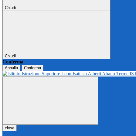
Chiudi
Chiudi
Conferma
Annulla
Conferma
IS
close