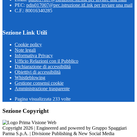
PEC:
pdis017007@pec.istruzione.it
Link per inviare una mail
C.F.: 80016340285
Sezione Link Utili
Cookie policy
Note legali
Informativa Privacy
Ufficio Relazioni con il Pubblico
Dichiarazione di accessibilità
Obiettivi di accessibilità
Whistleblowing
Gestione consensi cookie
Amministrazione trasparente
Pagina visualizzata
233
volte
Sezione Copyright
Copyright 2026 | Engineered and powered by Gruppo Spaggiari
Parma S.p.A. | Divisione Publishing & New Social Media