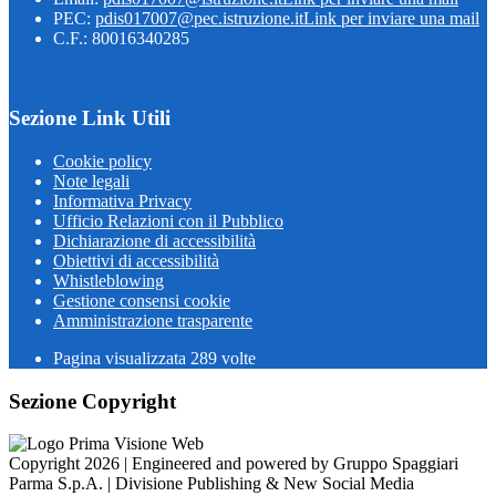
PEC:
pdis017007@pec.istruzione.it
Link per inviare una mail
C.F.: 80016340285
Sezione Link Utili
Cookie policy
Note legali
Informativa Privacy
Ufficio Relazioni con il Pubblico
Dichiarazione di accessibilità
Obiettivi di accessibilità
Whistleblowing
Gestione consensi cookie
Amministrazione trasparente
Pagina visualizzata
289
volte
Sezione Copyright
Copyright 2026 | Engineered and powered by Gruppo Spaggiari
Parma S.p.A. | Divisione Publishing & New Social Media