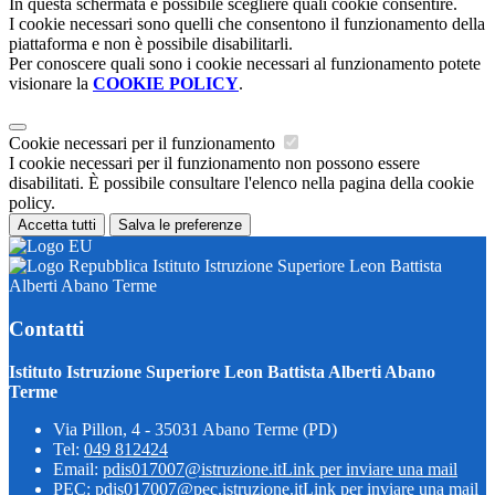
In questa schermata è possibile scegliere quali cookie consentire.
I cookie necessari sono quelli che consentono il funzionamento della
piattaforma e non è possibile disabilitarli.
Per conoscere quali sono i cookie necessari al funzionamento potete
visionare la
COOKIE POLICY
.
Cookie necessari per il funzionamento
I cookie necessari per il funzionamento non possono essere
disabilitati. È possibile consultare l'elenco nella pagina della cookie
policy.
Accetta tutti
Salva le preferenze
Istituto Istruzione Superiore Leon Battista
Alberti Abano Terme
Contatti
Istituto Istruzione Superiore Leon Battista Alberti Abano
Terme
Via Pillon, 4 - 35031 Abano Terme (PD)
Tel:
049 812424
Email:
pdis017007@istruzione.it
Link per inviare una mail
PEC:
pdis017007@pec.istruzione.it
Link per inviare una mail