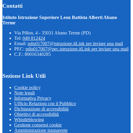
Contatti
Istituto Istruzione Superiore Leon Battista Alberti Abano
Terme
Via Pillon, 4 - 35031 Abano Terme (PD)
Tel:
049 812424
Email:
pdis017007@istruzione.it
Link per inviare una mail
PEC:
pdis017007@pec.istruzione.it
Link per inviare una mail
C.F.: 80016340285
Sezione Link Utili
Cookie policy
Note legali
Informativa Privacy
Ufficio Relazioni con il Pubblico
Dichiarazione di accessibilità
Obiettivi di accessibilità
Whistleblowing
Gestione consensi cookie
Amministrazione trasparente