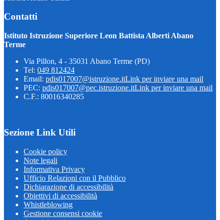
Contatti
Istituto Istruzione Superiore Leon Battista Alberti Abano
Terme
Via Pillon, 4 - 35031 Abano Terme (PD)
Tel:
049 812424
Email:
pdis017007@istruzione.it
Link per inviare una mail
PEC:
pdis017007@pec.istruzione.it
Link per inviare una mail
C.F.: 80016340285
Sezione Link Utili
Cookie policy
Note legali
Informativa Privacy
Ufficio Relazioni con il Pubblico
Dichiarazione di accessibilità
Obiettivi di accessibilità
Whistleblowing
Gestione consensi cookie