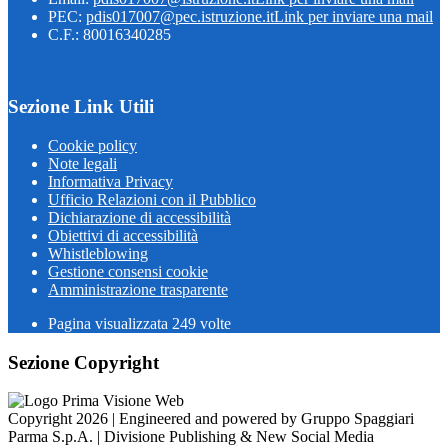
PEC:
pdis017007@pec.istruzione.it
Link per inviare una mail
C.F.: 80016340285
Sezione Link Utili
Cookie policy
Note legali
Informativa Privacy
Ufficio Relazioni con il Pubblico
Dichiarazione di accessibilità
Obiettivi di accessibilità
Whistleblowing
Gestione consensi cookie
Amministrazione trasparente
Pagina visualizzata
249
volte
Sezione Copyright
Copyright 2026 | Engineered and powered by Gruppo Spaggiari
Parma S.p.A. | Divisione Publishing & New Social Media