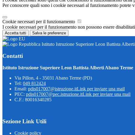
Per conoscere quali sono i cookie necessari al funzionamento potete v
Cookie necessari per il funzionamento
I cookie necessari per il funzionamento non possono essere disabilitati.
Accetta tutti
Salva le preferenze
Istituto Istruzione Superiore Leon Battista Alber
Contatti
Istituto Istruzione Superiore Leon Battista Alberti Abano Terme
Via Pillon, 4 - 35031 Abano Terme (PD)
Tel:
049 812424
Email:
pdis017007@istruzione.it
Link per inviare una mail
PEC:
pdis017007@pec.istruzione.it
Link per inviare una mail
C.F.: 80016340285
Sezione Link Utili
Cookie policy