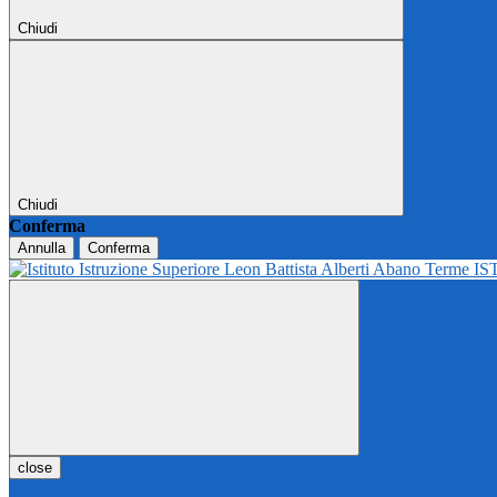
Chiudi
Chiudi
Conferma
Annulla
Conferma
IS
close