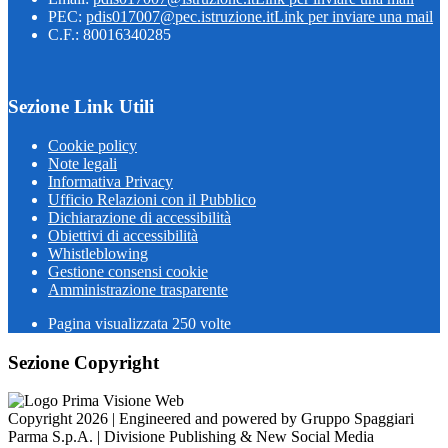
PEC:
pdis017007@pec.istruzione.it
Link per inviare una mail
C.F.: 80016340285
Sezione Link Utili
Cookie policy
Note legali
Informativa Privacy
Ufficio Relazioni con il Pubblico
Dichiarazione di accessibilità
Obiettivi di accessibilità
Whistleblowing
Gestione consensi cookie
Amministrazione trasparente
Pagina visualizzata
250
volte
Sezione Copyright
Copyright 2026 | Engineered and powered by Gruppo Spaggiari
Parma S.p.A. | Divisione Publishing & New Social Media