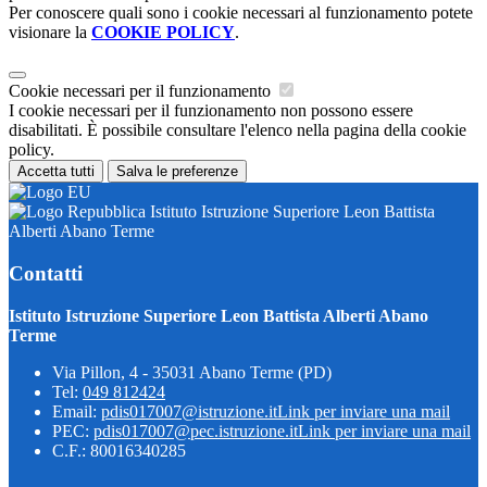
Per conoscere quali sono i cookie necessari al funzionamento potete
visionare la
COOKIE POLICY
.
Cookie necessari per il funzionamento
I cookie necessari per il funzionamento non possono essere
disabilitati. È possibile consultare l'elenco nella pagina della cookie
policy.
Accetta tutti
Salva le preferenze
Istituto Istruzione Superiore Leon Battista
Alberti Abano Terme
Contatti
Istituto Istruzione Superiore Leon Battista Alberti Abano
Terme
Via Pillon, 4 - 35031 Abano Terme (PD)
Tel:
049 812424
Email:
pdis017007@istruzione.it
Link per inviare una mail
PEC:
pdis017007@pec.istruzione.it
Link per inviare una mail
C.F.: 80016340285