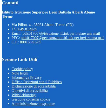
Contatti
Istituto Istruzione Superiore Leon Battista Alberti Abano
Terme
Via Pillon, 4 - 35031 Abano Terme (PD)
Tel:
049 812424
Email:
pdis017007@istruzione.it
Link per inviare una mail
PEC:
pdis017007@pec.istruzione.it
Link per inviare una mail
C.F.: 80016340285
Sezione Link Utili
Cookie policy
Note legali
Informativa Privacy
Ufficio Relazioni con il Pubblico
Dichiarazione di accessibilità
Obiettivi di accessibilità
Whistleblowing
Gestione consensi cookie
Amministrazione trasparente