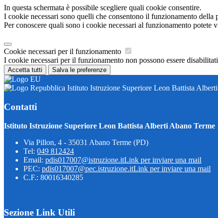
In questa schermata è possibile scegliere quali cookie consentire.
I cookie necessari sono quelli che consentono il funzionamento della pi
Per conoscere quali sono i cookie necessari al funzionamento potete v
Cookie necessari per il funzionamento
I cookie necessari per il funzionamento non possono essere disabilitati.
Accetta tutti
Salva le preferenze
Istituto Istruzione Superiore Leon Battista Alber
Contatti
Istituto Istruzione Superiore Leon Battista Alberti Abano Terme
Via Pillon, 4 - 35031 Abano Terme (PD)
Tel:
049 812424
Email:
pdis017007@istruzione.it
Link per inviare una mail
PEC:
pdis017007@pec.istruzione.it
Link per inviare una mail
C.F.: 80016340285
Sezione Link Utili