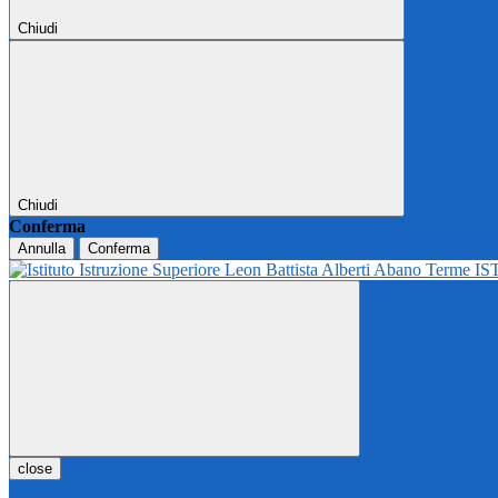
Chiudi
Chiudi
Conferma
Annulla
Conferma
IS
close