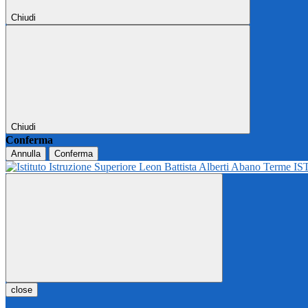
Chiudi
Chiudi
Conferma
Annulla
Conferma
IS
close