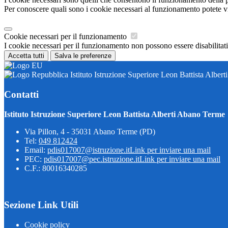
Per conoscere quali sono i cookie necessari al funzionamento potete v
Cookie necessari per il funzionamento
I cookie necessari per il funzionamento non possono essere disabilitati.
Accetta tutti
Salva le preferenze
Istituto Istruzione Superiore Leon Battista Alber
Contatti
Istituto Istruzione Superiore Leon Battista Alberti Abano Terme
Via Pillon, 4 - 35031 Abano Terme (PD)
Tel:
049 812424
Email:
pdis017007@istruzione.it
Link per inviare una mail
PEC:
pdis017007@pec.istruzione.it
Link per inviare una mail
C.F.: 80016340285
Sezione Link Utili
Cookie policy