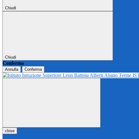
Chiudi
Chiudi
Conferma
Annulla
Conferma
IS
close