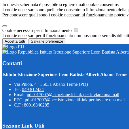
In questa schermata è possibile scegliere quali cookie consentire.
I cookie necessari sono quelli che consentono il funzionamento della pi
Per conoscere quali sono i cookie necessari al funzionamento potete v
Cookie necessari per il funzionamento
I cookie necessari per il funzionamento non possono essere disabilitati.
Accetta tutti
Salva le preferenze
Istituto Istruzione Superiore Leon Battista Alber
Contatti
Istituto Istruzione Superiore Leon Battista Alberti Abano Terme
Via Pillon, 4 - 35031 Abano Terme (PD)
Tel:
049 812424
Email:
pdis017007@istruzione.it
Link per inviare una mail
PEC:
pdis017007@pec.istruzione.it
Link per inviare una mail
C.F.: 80016340285
Sezione Link Utili