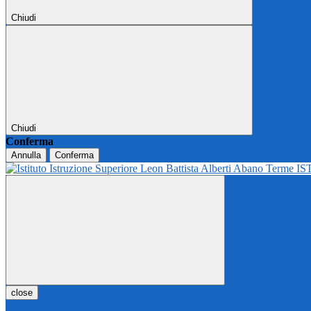
Chiudi
Chiudi
Conferma
Annulla
Conferma
IS
close